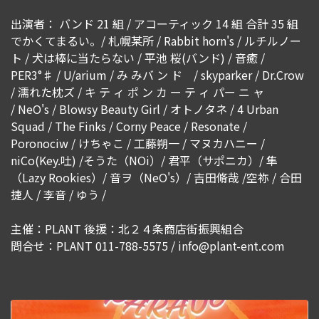
出演者： バンド 21 組 / アコーティック 14 組 合計 35 組
でかくてまるい。/ 札幌某所 / Rabbit horn's / ルチルノー
ト / 犬は棒に当たらない / 平池 桜(バンド) / 音癒 /
PER3°♯ / U/arium / み みバ ン ド / skyparker / Dr.Crow
/ 濡れた枕ズ / キ テ ィ ポ ン カ ー テ ィ パー ニ ャ
/ NeO's / Blowsy Beauty Girl / オトノタネ / 4 Urban
Squad / The Finks / Corny Peace / Resonate /
Poronociw / けちゃこ / 工藤朔一 / マヌカハニー /
niCo(Key.吐) /そうた（NOi）/ 君平（サポニカ）/ 隼
（Lazy Rookies）/ 音ヲ（NeO's）/ 吉田脩哉 /空祢 / 合田
捷人 / 李音 / ゆう /
主催：PLANT 後援：北２４条商店街振興組合
問合せ：PLANT 011-788-5575 / info@plant-ent.com