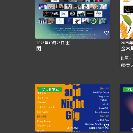
2025年10月25日(土)
2025
閃
金木
出演：
癒/音ヲ
プレミアム
プレ