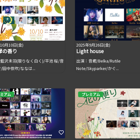
年10月10日(金)
2025年9月26日(金)
犀の香り
Light house
 藍沢未羽(限りなく白く)/平池 桜/音
出演：音癒/Belka/Rutile
/田中依吹/ななは...
Note/Skyparker/かぐ...
ミアム
プレミアム