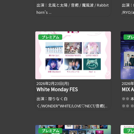
出演：北風と太陽 / 音癒 / 魔風波 / Rabbit
出演：No
horn’s ...
/RYO/a
プレミアム
プレ
2026年2月23日(月)
2026
White Monday FES
MIX A
出演：限りなく白
※※ 
く/WONDER*WHITE/LOVE♡NECT/音癒(...
※※ ※
プレミアム
プレ