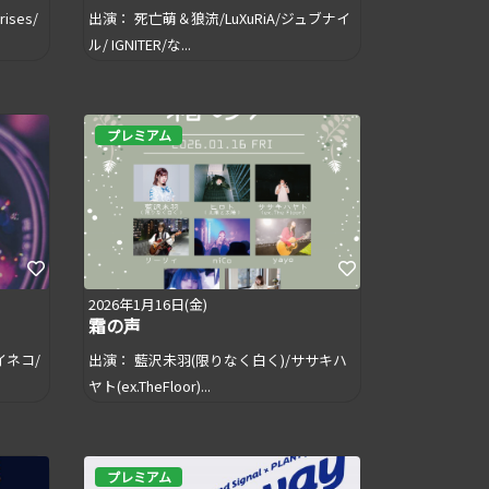
ises/
出演： 死亡萌＆狼流/LuXuRiA/ジュブナイ
ル/ IGNITER/な...
プレミアム
2026年1月16日(金)
霜の声
イネコ/
出演： 藍沢未羽(限りなく白く)/ササキハ
ヤト(ex.TheFloor)...
プレミアム