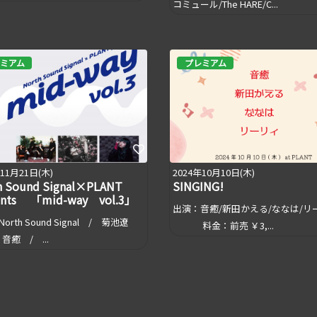
コミュール/The HARE/C...
ミアム
プレミアム
年11月21日(木)
2024年10月10日(木)
h Sound Signal×PLANT
SINGING!
ents 「mid-way vol.3」
出演：音癒/新田かえる/ななは/リ
orth Sound Signal / 菊池遼
料金：前売 ￥3,...
音癒 / ...