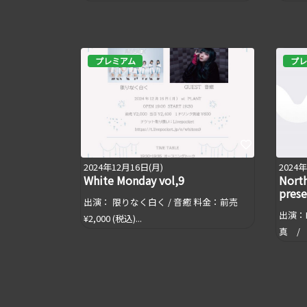
プレミアム
プレ
2024年12月16日(月)
2024
White Monday vol,9
Nort
pres
出演： 限りなく白く / 音癒 料金：前売
出演：N
¥2,000 (税込)...
真 / 