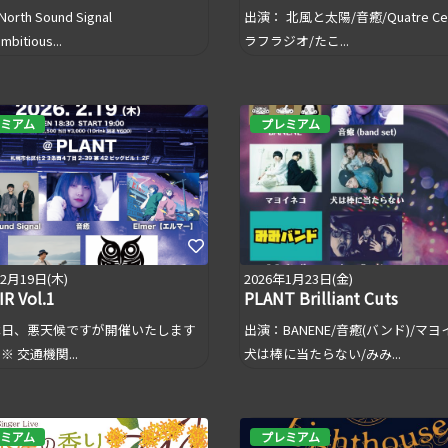
rth Sound Signal
出演： 北風と太陽/音癒/Quatre Cer
mbitious...
ラフラジオ/たこ...
ミアム
プレミアム
年2月19日(木)
2026年1月23日(金)
IR Vol.1
PLANT Brilliant Cuts
本日、悪天候ですが開催いたします
出演：BANENE/音癒(バンド)/マヨ
※ 交通機関...
犬は棒に当たらない/みみ...
ミアム
プレミアム