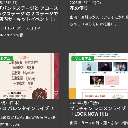
年5月5日(月)
2025年4月11日(金)
「バンドステージと アコース
花の便り
クステージ の 2 ステージで
出演：温州みかん（ぷらそにか札幌）
 店内サーキットイベント！」
ちゃこ（ぷらそにか札幌） / ...
バンド(フロア) ：マヨイネ
RiA/Pollux/音...
ミアム
プレミアム
年2月13日(木)
2025年2月7日(金)
ソロ バレンタインライブ ！
プラチャン レコメンライブ
「LOOK NOW !!!!」
山崎あかね/MattheW/近藤廉太/あ
出演：ガラスの靴は落とさない/音
陽/kiyohi...