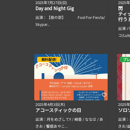
2025年7月27日(日)
2025
Day and Night Gig
閃 
ティッ
出演：【昼の部】 Fool For Fiesta/
行う
Skypar...
出演 
コ/LuXu
無料配信!
プレ
2025年4月3日(木)
2025
アコースティックの日
ソロ
出演：月をめざして!! / 絹香 / ななは / あ
出演：
きお / 饗庭あやこ...
きお/益村