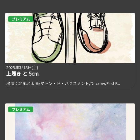
プレミアム
2025年3月8日(土)
上履き と 5cm
出演：北風と太陽/マトン・ド・ハラスメント/Dr.crow/Fast F...
プレミアム