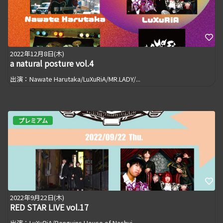
2022年12月8日(木)
a natural posture vol.4
出演：Nawate Harutaka/LuXuRiA/MR.LADY/...
プレミアム
2022年9月22日(木)
RED STAR LIVE vol.17
出演：LuXuRiA/Penguins House of Nashvi...