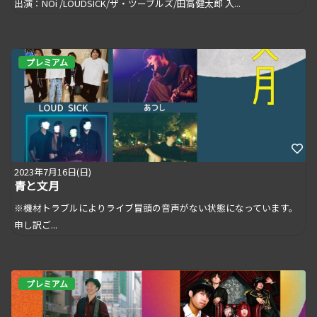
出演：NOi /LOUDSICK/ザ・ツーブルズ/田高健太郎 入...
プレミアム
2023年7月16日(日)
青と文月
※機材トラブルによりライブ冒頭の音声がない状態になっています。
申し訳ご...
プレミアム