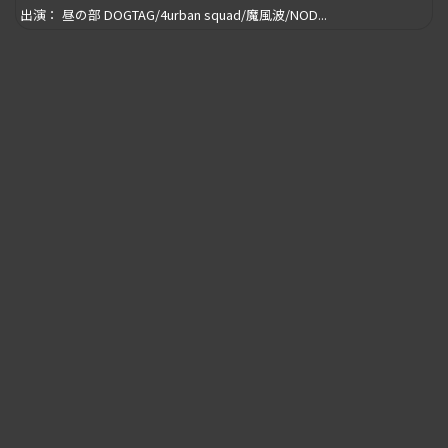
出演： 昼の部 DOGTAG/4urban squad/魔風波/NOD...