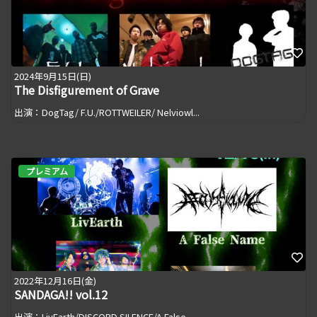
2024年9月15日(日)
The Disfigurement of Grave
出演：DogTag/ F.U./ROTTWEILER/ Nelviowl...
プレミアム
2022年12月16日(金)
SANDAGA!! vol.12
出演：LivEarth/DISCORD SILENCE/A False...