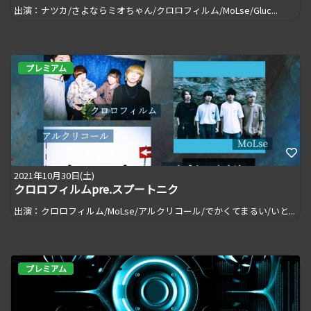
出演：ナツカ/さよならミオちゃん/クロロフィルム/MoLse/Gluc...
プレミアム
2021年10月30日(土)
クロロフィルムpre.スプートニク
出演：クロロフィルム/MoLse/アルクリコール/でかくてまるい/いと...
プレミアム